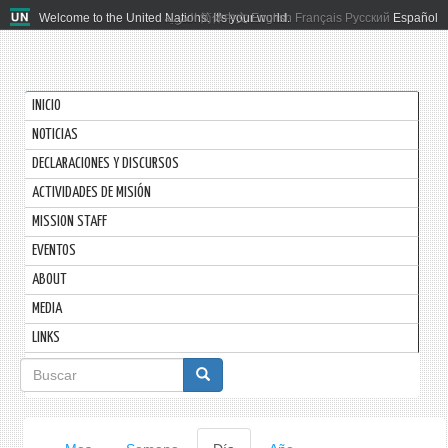
Welcome to the United Nations. It's your world.
العربية
简体中文
English
Français
Русский
Español
INICIO
NOTICIAS
DECLARACIONES Y DISCURSOS
ACTIVIDADES DE MISIÓN
MISSION STAFF
EVENTOS
ABOUT
MEDIA
LINKS
Formulario
de
búsqueda
Solapas