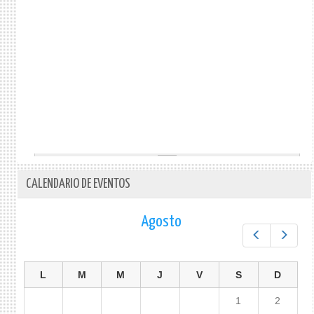
CALENDARIO DE EVENTOS
Agosto
Prev
Next
L
M
M
J
V
S
D
1
2