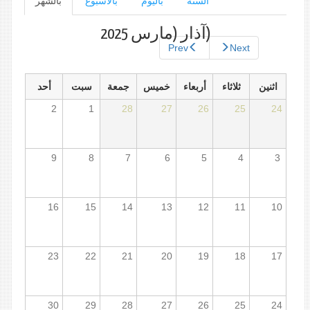
السنة
باليوم
بالأسبوع
بالشهر
(علامة
التبويب
الأساسية
النشطة)
(آذار (مارس 2025
Prev
Next
اثنين
ثلاثاء
أربعاء
خميس
جمعة
سبت
أحد
2
1
28
27
26
25
24
9
8
7
6
5
4
3
16
15
14
13
12
11
10
23
22
21
20
19
18
17
30
29
28
27
26
25
24