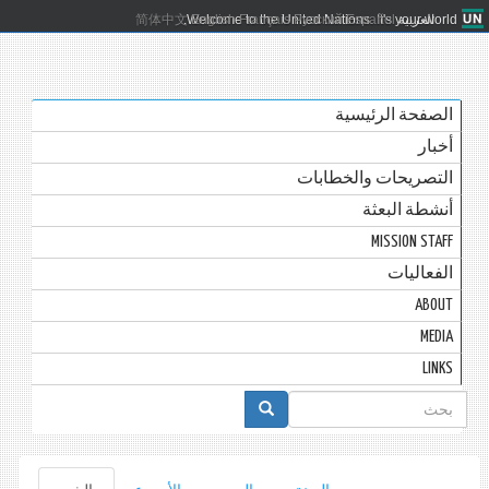
العربية
Español
Русский
Français
English
Welcome to the United Nations. It's your world.
简体中文
الصفحة الرئيسية
أخبار
التصريحات والخطابات
أنشطة البعثة
MISSION STAFF
الفعاليات
ABOUT
MEDIA
LINKS
استمارة
البحث
التبويبات