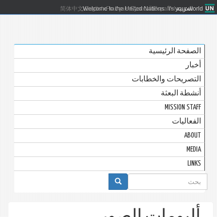
العربية
Español
Русский
Français
English
Welcome to the United Nations. It's your world.
简体中文
الصفحة الرئيسية
أخبار
التصريحات والخطابات
أنشطة البعثة
MISSION STAFF
الفعاليات
ABOUT
MEDIA
LINKS
استمارة
البحث
ألبومات الصور