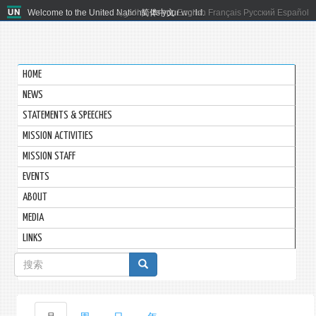
Welcome to the United Nations. It's your world.
العربية
简体中文
English
Français
Русский
Español
HOME
NEWS
STATEMENTS & SPEECHES
MISSION ACTIVITIES
MISSION STAFF
EVENTS
ABOUT
MEDIA
LINKS
搜
索
表
主