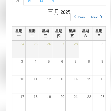
月
（活
周
日
年
单
动
标
标
三月 2025
签
签）
Prev
Next
星期
星期
星期
星期
星期
星期
星期
一
二
三
四
五
六
日
24
25
26
27
28
1
2
3
4
5
6
7
8
9
10
11
12
13
14
15
16
17
18
19
20
21
22
23