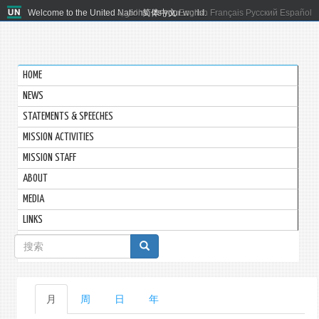
Welcome to the United Nations. It's your world.
العربية
简体中文
English
Français
Русский
Español
HOME
NEWS
STATEMENTS & SPEECHES
MISSION ACTIVITIES
MISSION STAFF
ABOUT
MEDIA
LINKS
搜
索
表
主
月
（活
周
日
年
单
动