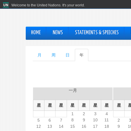
Welcome to the United Nations. It's your world.
HOME
NEWS
STATEMENTS & SPEECHES
主
月
周
日
年
（活
动
标
标
签
签）
一月
星
星
星
星
星
星
星
星
1
2
3
4
8
9
10
11
5
6
7
2
12
13
14
15
16
17
18
9
1