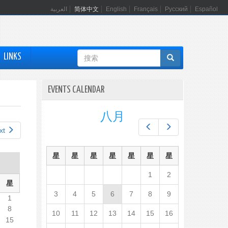
العربية
简体中文
English
Français
Русский
Español
搜
LINKS
索
表
EVENTS CALENDAR
单
八月
Prev
Next
xt
星
星
星
星
星
星
星
1
2
星
3
4
5
6
7
8
9
1
8
10
11
12
13
14
15
16
15