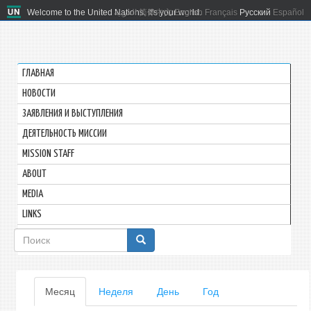
Welcome to the United Nations. It's your world.
العربية
简体中文
English
Français
Русский
Español
ГЛАВНАЯ
HОВОСТИ
ЗАЯВЛЕНИЯ И ВЫСТУПЛЕНИЯ
ДЕЯТЕЛЬНОСТЬ МИССИИ
MISSION STAFF
ABOUT
MEDIA
LINKS
Форма
поиска
Главные
Месяц
(активная
Неделя
День
Год
вкладка)