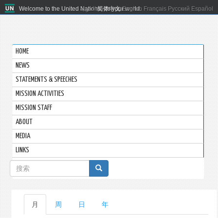
Welcome to the United Nations. It's your world.
العربية
简体中文
English
Français
Русский
Español
HOME
NEWS
STATEMENTS & SPEECHES
MISSION ACTIVITIES
MISSION STAFF
ABOUT
MEDIA
LINKS
搜
索
表
主
月
（活
周
日
年
单
动