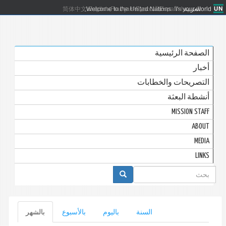
العربية
Español
Русский
Français
English
Welcome to the United Nations. It's your world.
简体中文
الصفحة الرئيسية
أخبار
التصريحات والخطابات
أنشطة البعثة
MISSION STAFF
ABOUT
MEDIA
LINKS
استمارة
البحث
التبويبات
السنة
باليوم
بالأسبوع
بالشهر
(علامة
التبويب