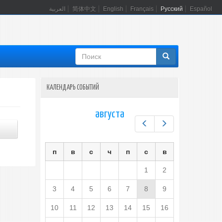
العربية
简体中文
English
Français
Русский
Español
Форма
поиска
КАЛЕНДАРЬ СОБЫТИЙ
августа
Предыдущий
Следующий
п
в
с
ч
п
с
в
1
2
3
4
5
6
7
8
9
10
11
12
13
14
15
16