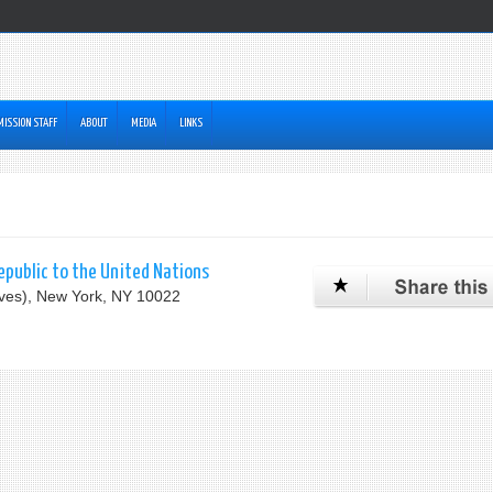
MISSION STAFF
ABOUT
MEDIA
LINKS
epublic to the United Nations
Aves), New York, NY 10022