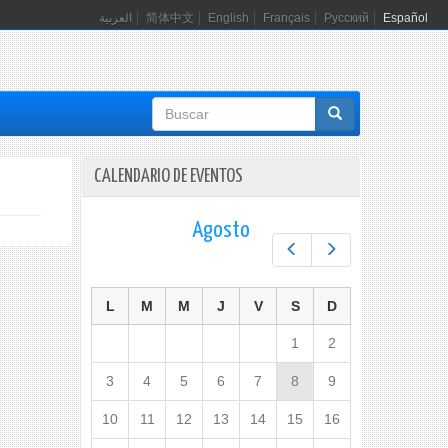
العربية
简体中文
English
Français
Русский
Español
Formulario
de
búsqueda
CALENDARIO DE EVENTOS
Agosto
Prev
Next
L
M
M
J
V
S
D
1
2
3
4
5
6
7
8
9
10
11
12
13
14
15
16