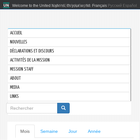
Welcome to the United Nations. It's your world.
العربية
简体中文
English
Français
Русский
Español
ACCUEIL
NOUVELLES
DÉCLARATIONS ET DISCOURS
ACTIVITÉS DE LA MISSION
MISSION STAFF
ABOUT
MEDIA
LINKS
Formulaire
de
recherche
Onglets
Mois
(onglet
Semaine
Jour
Année
actif)