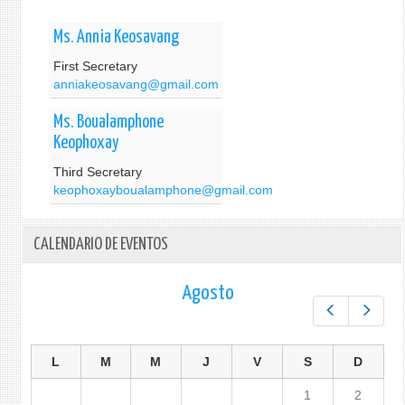
Ms. Annia Keosavang
First Secretary
anniakeosavang@gmail.com
Ms. Boualamphone
Keophoxay
Third Secretary
keophoxayboualamphone@gmail.com
CALENDARIO DE EVENTOS
Agosto
Prev
Next
L
M
M
J
V
S
D
1
2