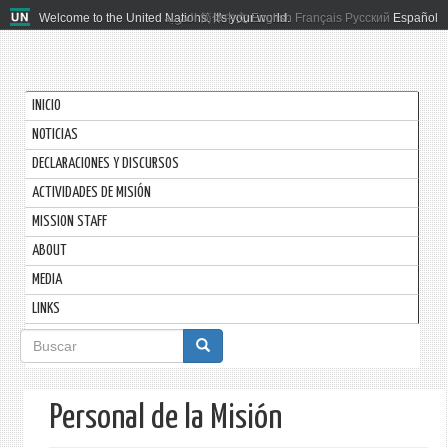
Welcome to the United Nations. It's your world.
العربية
简体中文
English
Français
Русский
Español
INICIO
NOTICIAS
DECLARACIONES Y DISCURSOS
ACTIVIDADES DE MISIÓN
MISSION STAFF
ABOUT
MEDIA
LINKS
Formulario
de
búsqueda
Personal de la Misión