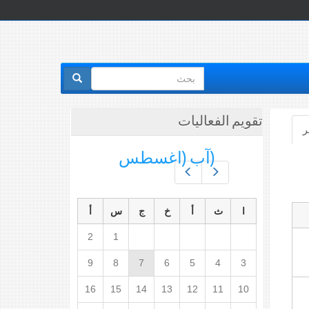
استمارة
البحث
تقويم الفعاليات
ر
(علامة
التبويب
(آب (اغسطس
النشطة)
Prev
Next
ا
ث
أ
خ
ج
س
أ
2
1
9
8
7
6
5
4
3
16
15
14
13
12
11
10