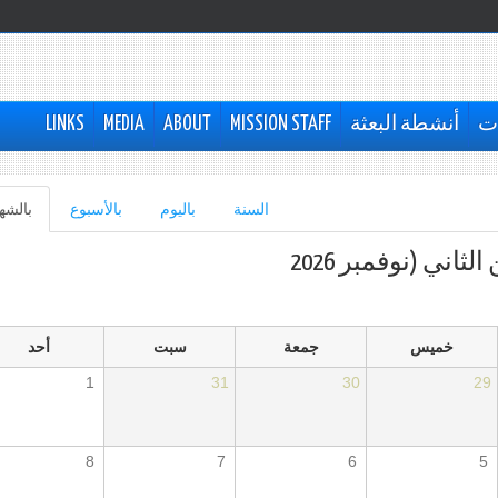
ات
أنشطة البعثة
MISSION STAFF
ABOUT
MEDIA
LINKS
السنة
باليوم
بالأسبوع
بالشه
لثاني (نوفمبر 2026
خميس
جمعة
سبت
أحد
1
31
30
29
8
7
6
5