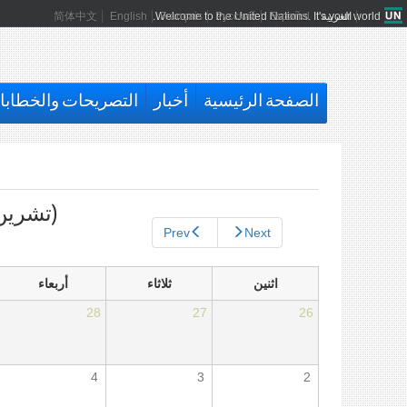
العربية
Español
Русский
Français
Welcome to the United Nations. It's your world.
English
简体中文
الصفحة الرئيسية
أخبار
التصريحات والخطاب
التبويبات
الأساسية
(تشرين ا
Prev
Next
اثنين
ثلاثاء
أربعاء
28
27
26
4
3
2