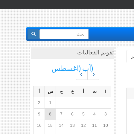
استمارة
البحث
تقويم الفعاليات
ر
(علامة
التبويب
(آب (اغسطس
النشطة)
Prev
Next
ا
ث
أ
خ
ج
س
أ
2
1
9
8
7
6
5
4
3
16
15
14
13
12
11
10