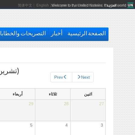
العربية
Español
Русский
Français
Welcome to the United Nations. It's your world.
English
简体中文
الصفحة الرئيسية
أخبار
التصريحات والخطاب
التبويبات
الأساسية
(تشرين ا
Prev
Next
اثنين
ثلاثاء
أربعاء
29
28
27
5
4
3