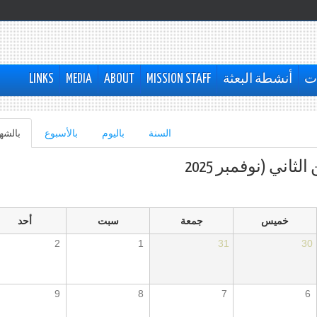
ات
أنشطة البعثة
MISSION STAFF
ABOUT
MEDIA
LINKS
السنة
باليوم
بالأسبوع
بالشه
لثاني (نوفمبر 2025
خميس
جمعة
سبت
أحد
2
1
31
30
9
8
7
6