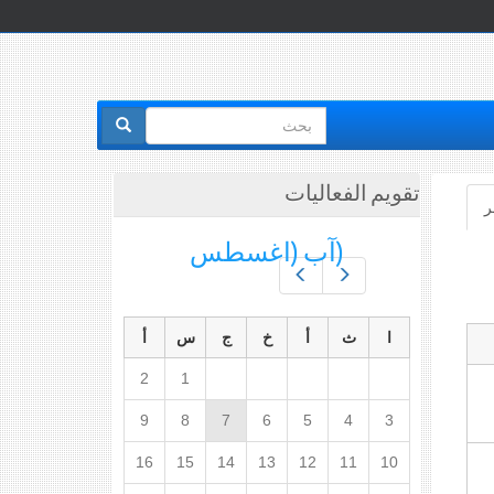
استمارة
البحث
تقويم الفعاليات
ر
(علامة
التبويب
(آب (اغسطس
النشطة)
Prev
Next
ا
ث
أ
خ
ج
س
أ
2
1
9
8
7
6
5
4
3
16
15
14
13
12
11
10