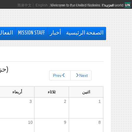
العربية
Español
Русский
Français
Welcome to the United Nations. It's your world.
English
简体中文
الصفحة الرئيسية
أخبار
MISSION STAFF
الفعال
التبويبات
الأساسية
(حزي
Prev
Next
اثنين
ثلاثاء
أربعاء
3
2
1
10
9
8