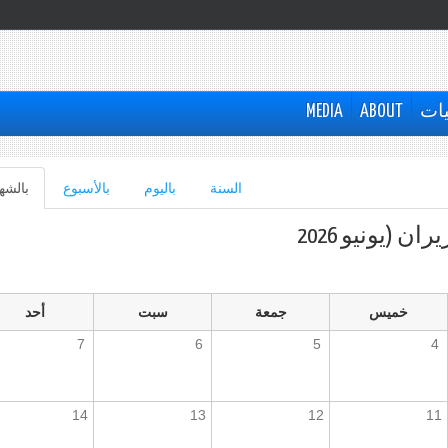
يات
ABOUT
MEDIA
السنة
باليوم
بالأسبوع
بالشه
ران (يونيو 2026
خميس
جمعة
سبت
أحد
7
6
5
4
14
13
12
11