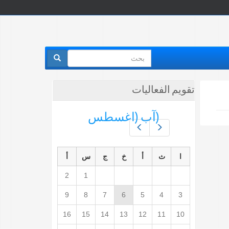
استمارة
البحث
تقويم الفعاليات
(آب (اغسطس
Prev
Next
ا
ث
أ
خ
ج
س
أ
2
1
9
8
7
6
5
4
3
16
15
14
13
12
11
10