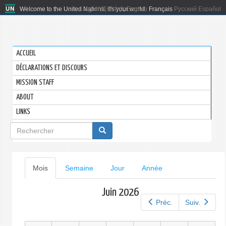
Welcome to the United Nations. It's your world.
العربية
简体中文
English
Français
Русский
Español
ACCUEIL
DÉCLARATIONS ET DISCOURS
MISSION STAFF
ABOUT
LINKS
Formulaire
de
recherche
Onglets
Mois
(onglet
Semaine
Jour
Année
actif)
principaux
Juin 2026
Préc.
Suiv.