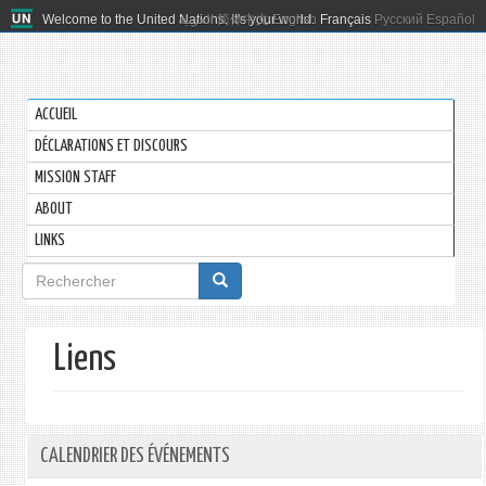
Welcome to the United Nations. It's your world.
العربية
简体中文
English
Français
Русский
Español
ACCUEIL
DÉCLARATIONS ET DISCOURS
MISSION STAFF
ABOUT
LINKS
Formulaire
de
recherche
Liens
CALENDRIER DES ÉVÉNEMENTS