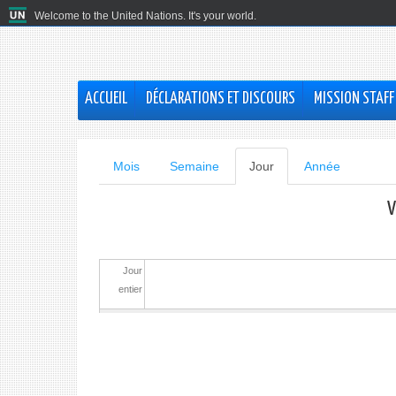
Welcome to the United Nations. It's your world.
ACCUEIL
DÉCLARATIONS ET DISCOURS
MISSION STAFF
Onglets
Mois
Semaine
Jour
(onglet
Année
actif)
principaux
V
Jour
entier