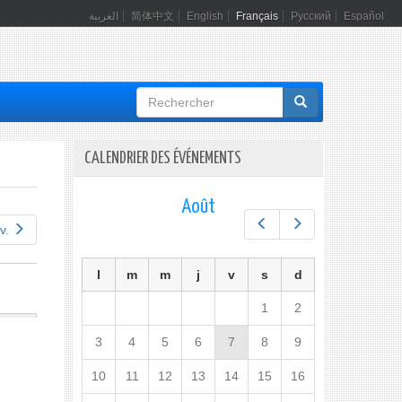
العربية
简体中文
English
Français
Русский
Español
Formulaire
de
recherche
CALENDRIER DES ÉVÉNEMENTS
Août
Préc.
Suiv.
v.
l
m
m
j
v
s
d
1
2
3
4
5
6
7
8
9
10
11
12
13
14
15
16