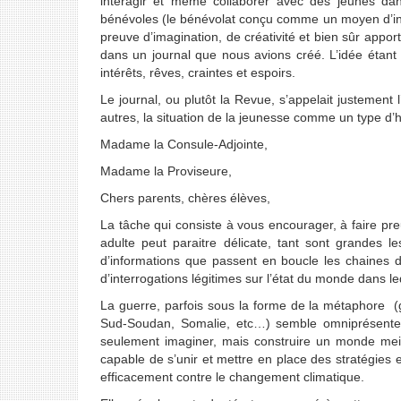
interagir et même collaborer avec des jeunes dans 
bénévoles (le bénévolat conçu comme un moyen d’init
preuve d’imagination, de créativité et bien sûr appo
dans un journal que nous avions créé. L’idée étant
intérêts, rêves, craintes et espoirs.
Le journal, ou plutôt la Revue, s’appelait justement l
autres, la situation de la jeunesse comme un type d’h
Madame la Consule-Adjointe,
Madame la Proviseure,
Chers parents, chères élèves,
La tâche qui consiste à vous encourager, à faire pr
adulte peut paraitre délicate, tant sont grandes l
d’informations que passent en boucle les chaines de
d’interrogations légitimes sur l’état du monde dans l
La guerre, parfois sous la forme de la métaphore (g
Sud-Soudan, Somalie, etc…) semble omniprésente. 
seulement imaginer, mais construire un monde meill
capable de s’unir et mettre en place des stratégies et
efficacement contre le changement climatique.