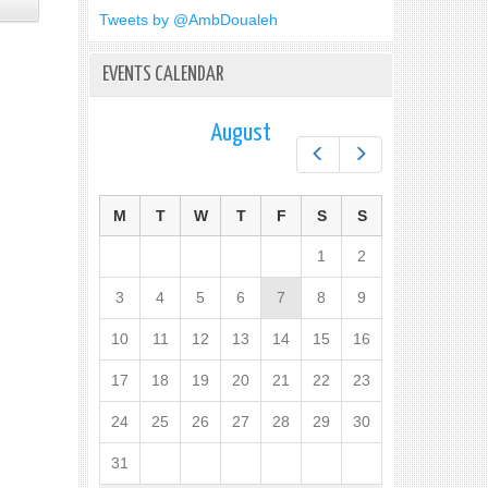
Tweets by @AmbDoualeh
EVENTS CALENDAR
August
Prev
Next
M
T
W
T
F
S
S
1
2
3
4
5
6
7
8
9
10
11
12
13
14
15
16
17
18
19
20
21
22
23
24
25
26
27
28
29
30
31