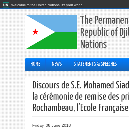
Welcome to the United Nations. It's your world.
The Permanent
Republic of Dj
Nations
HOME
NEWS
STATEMENTS & SPEECHES
Discours de S.E. Mohamed Siad
la cérémonie de remise des pr
Rochambeau, l’Ecole Française
Friday, 08 June 2018