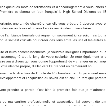
e ces quelques mots de félicitations et d’encouragement à vous, chers 
Première et obtenu en ‘bon français’ le High School Diploma de l’E
ortante, une année charnière, car elle vous prépare à aborder avec s
tudes secondaires et ouvrira l’accès aux études universitaires.
 de l’ambiance familiale qui règne non seulement ici ce soir, mais tout 
 sait est cruciale pour créer des liens entre les uns et les autres e
site et leurs accomplissements, je voudrais souligner l’importance du 
t accompagné tout le long de votre scolarité. Je note également la
aire aussi divers qui vous donne l’opportunité de « changer en échang
te identité propre, d’aller vers l’autre tout en demeurant soi.
ement à la direction de l’Ecole de Rochambeau et du personnel ense
le développement et l’acquisition du savoir est crucial. En tant que parent
nt prendre la parole, c’est bien la première fois que je m’adresse
s de ma carrière professionnelle et associative, j’ai souvent été a