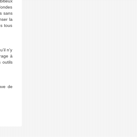
itieux
ofondes
es sans
nser la
ns tous
’il n’y
urage à
 outils
euve de