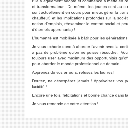
Elle a également adopté et commencé à mette en œ
et transformateur. De même, les jeunes sont au cœu
sont actuellement en cours pour mieux gérer la transit
chauffeur) et les implications profondes sur la socié
notion d’emplois, réexaminer le contrat social et p
d’éternels apprenants) !
L’humanité est mobilisée à bâtir pour les générations 
Je vous exhorte donc à aborder l’avenir avec la certit
a pas de problème qu’on ne puisse résoudre. Vous a
toujours user avec maximum des opportunités qu’offr
pour aborder le monde professionnel de demain.
Apprenez de vos erreurs, refusez les leurres!
Doutez, ne désespérez jamais ! Apprivoisez vos peu
lucidité !
Encore une fois, félicitations et bonne chance dans l
Je vous remercie de votre attention !