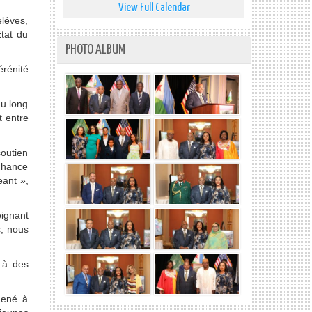
View Full Calendar
élèves,
tat du
PHOTO ALBUM
érénité
au long
t entre
soutien
 chance
eant »,
ignant
s, nous
 à des
mené à