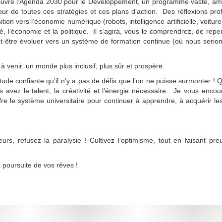
uvre l’Agenda 2030 pour le Développement, un programme vaste, amb
r de toutes ces stratégies et ces plans d’action. Des réflexions pr
ion vers l’économie numérique (robots, intelligence artificielle, voitur
té, l’économie et la politique. Il s’agira, vous le comprendrez, de repe
eut-être évoluer vers un système de formation continue (où nous serio
à venir, un monde plus inclusif, plus sûr et prospère.
ude confiante qu’il n’y a pas de défis que l’on ne puisse surmonter ! Qu
vez le talent, la créativité et l’énergie nécessaire. Je vous enco
e le système universitaire pour continuer à apprendre, à acquérir les
rs, refusez la paralysie ! Cultivez l’optimisme, tout en faisant pr
a poursuite de vos rêves !