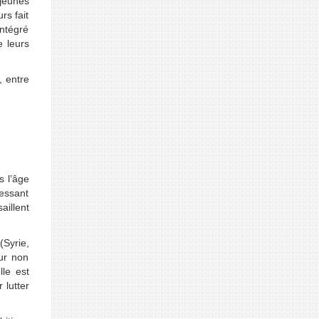
 jeunes
rs fait
intégré
e leurs
, entre
s l’âge
cessant
aillent
(Syrie,
ur non
lle est
 lutter