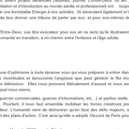
divers projets bénévoles (festivals, journal ‘L’Entre-Deux’ où les
iation et d’introduction au monde adulte et professionnel) ont toujou
rté une formidable Energie à nos activités. Ils aimeraient également m’
 de leur donner une tribune de parler par eux, et pour eux-mêmes d
’Entre-Deux, vue titre évocateur pour eux en ce sens qu’ils illustraient
umanité en transition, à mi-chemin entre l’enfance et l’âge adulte.
euve d’optimisme à toute épreuve vous qui vous préparez à entrer dan
es incertitudes et éprouvante l’angoisse que peut générer le flot in
 télévisions. Elles nous prennent littéralement d’assaut et nous ass
equel nous vivons.
uerres commerciales, guerres d’informations, etc…) et parfois réelle 
Pourtant, il nous faut ensemble mobiliser les forces créatrices po
eur. L’humanité vient de démontrer qu’en face des défis majeurs, e
 des plans d’action. C’est ainsi qu’elle a adopté l’Accord de Paris pour