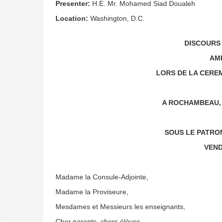
Presenter:
H.E. Mr. Mohamed Siad Doualeh
Location:
Washington, D.C.
DISCOURS
AM
LORS DE LA CEREM
A ROCHAMBEAU, 
SOUS LE PATRO
VEND
Madame la Consule-Adjointe,
Madame la Proviseure,
Mesdames et Messieurs les enseignants,
Cher parents, chers élèves,