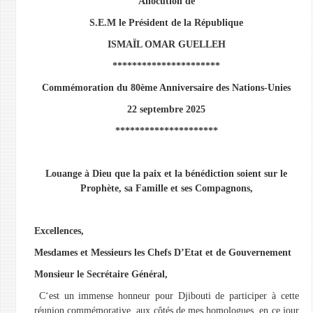
Allocution de
S.E.M le Président de la République
ISMAÏL OMAR GUELLEH
**********************
Commémoration du 80ème Anniversaire des Nations-Unies
22 septembre 2025
*********************
Louange à Dieu que la paix et la bénédiction soient sur le
Prophète, sa Famille et ses Compagnons,
Excellences,
Mesdames et Messieurs les Chefs D’Etat et de Gouvernement
Monsieur le Secrétaire Général,
C‘est un immense honneur pour Djibouti de participer à cette
réunion commémorative aux côtés de mes homologues en ce jour