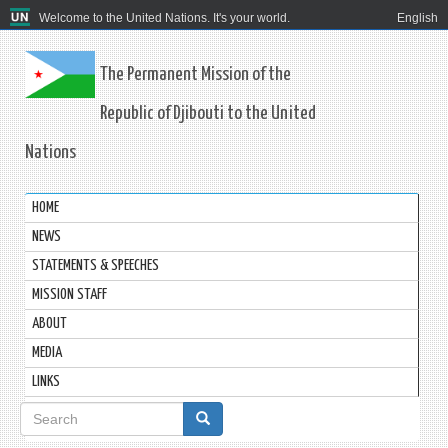
Welcome to the United Nations. It's your world.
English
The Permanent Mission of the
Republic of Djibouti to the United
Nations
HOME
NEWS
STATEMENTS & SPEECHES
MISSION STAFF
ABOUT
MEDIA
LINKS
Search