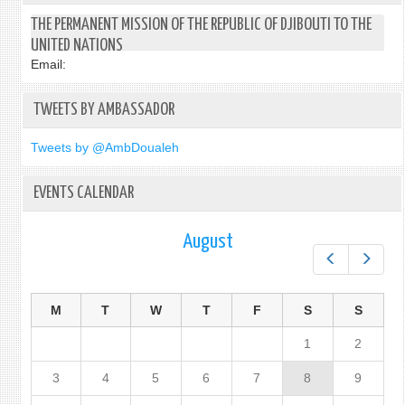
THE PERMANENT MISSION OF THE REPUBLIC OF DJIBOUTI TO THE
UNITED NATIONS
Email:
TWEETS BY AMBASSADOR
Tweets by @AmbDoualeh
EVENTS CALENDAR
August
Prev
Next
M
T
W
T
F
S
S
1
2
3
4
5
6
7
8
9