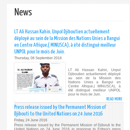
form
News
LT Ali Hassan Kahin, Unpol Djiboutien actuellement
déployé au sein de la Mission des Nations Unies a Bangui
en Centre Afrique,( MINUSCA), à été distingué meilleur
UNPOL pour le mois de Juin.
Thursday, 08 September 2016
LT Ali Hassan Kahin, Unpol
Djiboutien actuellement déployé
au sein de la Mission des
Nations Unies a Bangui en
Centre Afrique,( MINUSCA), à
été distingué meilleur UNPOL
pour le mois de Juin.
READ MORE
ABO
LT
Press release issued by the Permanent Mission of
ALI
Djibouti to the United Nations on 24 June 2016
HAS
Friday, 24 June 2016
KAHI
Press release issued by the Permanent Mission of Djibouti to the
UNPO
United Nations on 24 June 2016 in response to Eritrea's press