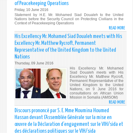
of Peacekeeping Operations
SUR
SUR
Friday, 10 June 2016
LA
LA
Statement by H.E. Mr. Mohamed Siad Doualeh to the United
PROT
RÉUN
Nations before the Security Council on Protecting Civilians in the
DES
DE
Context of Peacekeeping Operations
READ MORE
ABO
CIVIL
HAU
STAT
DAN
NIVE
His Excellency Mr. Mohamed Siad Doualeh meets with His
BY
LES
SUR
Excellency Mr. Matthew Rycroft, Permanent
H.E.
OPÉR
LA
Representative of the United Kingdom to the United
MR.
DE
FIN
Nations
MOH
MAIN
DU
Thursday, 09 June 2016
SIAD
DE
SIDA,
His Excellency Mr. Mohamed
DOUA
LA
NEW
Siad Doualeh meets with His
TO
PAIX
YORK
Excellency Mr. Matthew Rycroft,
Permanent Representative of the
THE
(10
DU
United Kingdom to the United
SECU
JUIN
8
Nations, on 9 June 2016 for
consultations on African Union
COUN
2016
AU
Mission in Somalia (AMISOM)
ON
10
READ MORE
ABO
PROT
JUIN
HIS
Discours prononcé par S. E. Mme Moumina Houmed
CIVIL
201
EXCE
Hassan devant l'Assemblée Générale sur la mise en
IN
MR.
THE
œuvre de la Déclaration d’engagement sur le VIH/sida et
MOH
CONT
des déclarations politiques sur le VIH/sida
SIAD