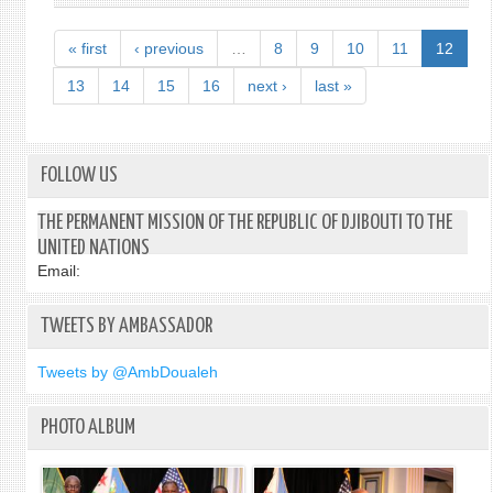
LA
HIS
MISE
EXCE
« first
‹ previous
…
8
9
10
11
12
EN
MR.
ŒUV
MOH
13
14
15
16
next ›
last »
DE
SIAD
LA
MEET
DÉCL
WITH
D’EN
HIS
FOLLOW US
SUR
EXCE
LE
MR.
THE PERMANENT MISSION OF THE REPUBLIC OF DJIBOUTI TO THE
VIH/
JURG
UNITED NATIONS
ET
LAUB
Email:
DES
PERM
DÉCL
REPR
POLI
TWEETS BY AMBASSADOR
OF
SUR
SWIT
LE
TO
Tweets by @AmbDoualeh
VIH/
THE
UNIT
PHOTO ALBUM
NATI