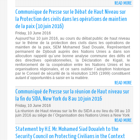
UNPO
CE
READ MORE
ABO
POUR
MATI
THE
Communique de Presse sur le Débat de Haut Niveau sur
LE
COM
REPU
la Protection des civils dans les opérations de maintien
MOIS
VICE-
OF
de la paix (10 juin 2016)
DE
PRÉS
DJIB
JUIN.
Friday, 10 June 2016
DE
COND
Aujourd’hui 10 juin 2016, au cours du débat public de haut niveau
LA
THE
sur le thème de la protection des civils dans les opérations de
71ÈM
HEIN
maintien de la paix, SEM Mohamed Siad Douale, Représentant
permanent de Djibouti auprès des Nations Unies a dans son
SESS
TERR
allocution rappelé qu`une bonne analyse commune des défis et
DE
ATTA
des directives opérationnelles, la Déclaration de Kigali, le
renforcement de la coopération entre les Nations Unies et les
L’AS
IN
organisations régionales, et ce sans oublier l`adoption historique
GÉNÉ
ORLA
par le Conseil de sécurité de la résolution 1265 (1999) constituent
DES
autant d`opportunités à saisir en la matière.
FLORI
READ MORE
ABO
NATI
COMM
UNIE
Communiqué de Presse sur la réunion de Haut niveau sur
DE
la fin du SIDA, New York du 8 au 10 juin 2016
PRES
Friday, 10 June 2016
SUR
La réunion de Haut niveau sur la fin du SIDA a eu lieu du 08 au 10
LE
juin 2016 au siège de l`Organisation des Nations Unies a New York
READ MORE
DÉBA
ABO
DE
COMM
Statement by H.E. Mr. Mohamed Siad Doualeh to the
HAU
DE
Security Council on Protecting Civilians in the Context
NIVE
PRES