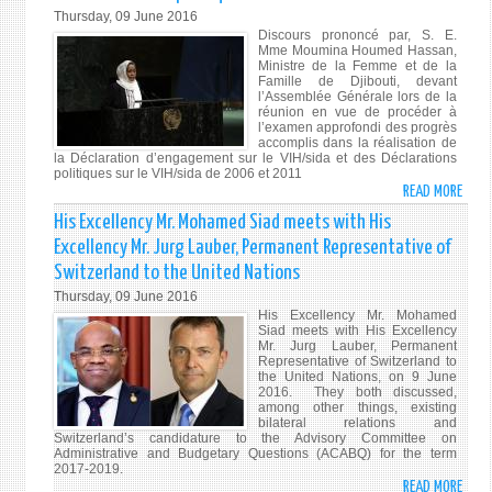
OF
Thursday, 09 June 2016
DOUA
PEAC
Discours prononcé par, S. E.
MEET
Mme Moumina Houmed Hassan,
OPER
WITH
Ministre de la Femme et de la
Famille de Djibouti, devant
HIS
l’Assemblée Générale lors de la
EXCE
réunion en vue de procéder à
l’examen approfondi des progrès
MR.
accomplis dans la réalisation de
MAT
la Déclaration d’engagement sur le VIH/sida et des Déclarations
RYCR
politiques sur le VIH/sida de 2006 et 2011
READ MORE
ABO
PERM
DISC
REPR
His Excellency Mr. Mohamed Siad meets with His
PRON
OF
Excellency Mr. Jurg Lauber, Permanent Representative of
PAR
THE
Switzerland to the United Nations
S.
UNIT
Thursday, 09 June 2016
E.
KING
His Excellency Mr. Mohamed
MME
TO
Siad meets with His Excellency
MOUM
Mr. Jurg Lauber, Permanent
THE
Representative of Switzerland to
HOU
UNIT
the United Nations, on 9 June
HAS
NATI
2016. They both discussed,
among other things, existing
DEVA
bilateral relations and
L'AS
Switzerland’s candidature to the Advisory Committee on
Administrative and Budgetary Questions (ACABQ) for the term
GÉNÉ
2017-2019.
SUR
READ MORE
ABO