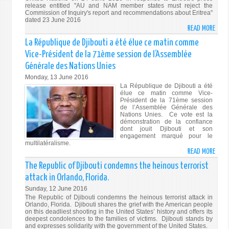
release entitled "AU and NAM member states must reject the
DJIB
Commission of Inquiry's report and recommendations about Eritrea"
ACTU
dated 23 June 2016
DÉPL
READ MORE
ABO
AU
PRES
La République de Djibouti a été élue ce matin comme
SEIN
RELE
Vice-Président de la 71ème session de l’Assemblée
DE
ISSU
Générale des Nations Unies
LA
BY
Monday, 13 June 2016
MISS
THE
La République de Djibouti a été
DES
PERM
élue ce matin comme Vice-
NATI
MISS
Président de la 71ème session
de l’Assemblée Générale des
UNIE
OF
Nations Unies. Ce vote est la
A
DJIB
démonstration de la confiance
dont jouit Djibouti et son
BANG
TO
engagement marqué pour le
EN
THE
multilatéralisme.
CENT
UNIT
READ MORE
ABO
AFRIQ
NATI
LA
The Republic of Djibouti condemns the heinous terrorist
(
ON
RÉPU
attack in Orlando, Florida.
MINU
24
DE
Sunday, 12 June 2016
À
JUNE
DJIB
The Republic of Djibouti condemns the heinous terrorist attack in
ÉTÉ
201
A
Orlando, Florida. Djibouti shares the grief with the American people
DIST
on this deadliest shooting in the United States’ history and offers its
ÉTÉ
deepest condolences to the families of victims. Djibouti stands by
MEIL
ÉLUE
and expresses solidarity with the government of the United States.