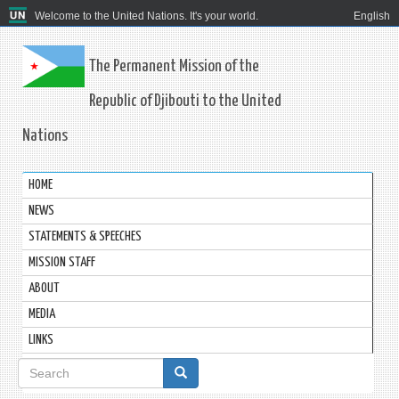
Welcome to the United Nations. It's your world.
English
The Permanent Mission of the
Republic of Djibouti to the United
Nations
HOME
NEWS
STATEMENTS & SPEECHES
MISSION STAFF
ABOUT
MEDIA
LINKS
Search