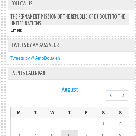
FOLLOW US
THE PERMANENT MISSION OF THE REPUBLIC OF DJIBOUTI TO THE
UNITED NATIONS
Email:
TWEETS BY AMBASSADOR
Tweets by @AmbDoualeh
EVENTS CALENDAR
August
Prev
Next
M
T
W
T
F
S
S
1
2
3
4
5
6
7
8
9