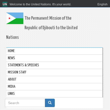
Welcome to the United Nations. It's your world.
English
The Permanent Mission of the
Republic of Djibouti to the United
Nations
HOME
NEWS
STATEMENTS & SPEECHES
MISSION STAFF
ABOUT
MEDIA
LINKS
Search