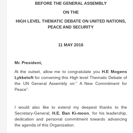
BEFORE THE GENERAL ASSEMBLY
ON THE
HIGH LEVEL THEMATIC DEBATE ON UNITED NATIONS,
PEACE AND SECURITY
11 MAY 2016
Mr. President,
At the outset, allow me to congratulate you
H.E Mogens
Lykketoft
for convening this High level Thematic Debate of
the UN General Assembly on:” A New Commitment for
Peace”.
I would also like to extend my deepest thanks to the
Secretary-General,
H.E. Ban Ki-moon
, for his leadership,
dedication and personal commitment towards advancing
the agenda of this Organization.