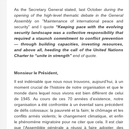
As the Secretary General stated, last October
during the
opening of the high-level thematic debate in the General
Assembly
on "Maintenance of international peace and
security" and I quote
“Keeping pace with the evolving
security landscape was a collective responsibility that
required a staunch commitment to conflict prevention
— through building capacities, investing resources,
and above all, heeding the call of the United Nations
Charter to “unite in strength”
end of quote.
Monsieur le Président,
Il est indéniable que nous nous trouvons, aujourd’hui, à un
moment crucial de l’histoire de notre organisation et que le
monde dans lequel nous vivons est bien différent de celui
de 1945. Au cours de ces 70 années d’existence, notre
organisation a été confrontée à un éventail sans précédent
de défis colossaux: la pauvreté et la faim; le chômage et les
conflits armés violents; le changement climatique, et enfin
le phénomène migratoire pour ne citer que cela. Il est clair
que l’Assemblée générale a réussi à faire adopter, des