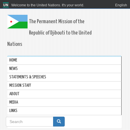
Welcome to the United Nations. It's your world.
English
The Permanent Mission of the
Republic of Djibouti to the United
Nations
HOME
NEWS
STATEMENTS & SPEECHES
MISSION STAFF
ABOUT
MEDIA
LINKS
Search