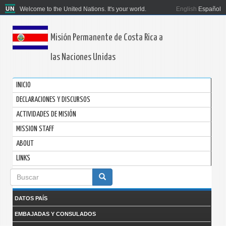
Welcome to the United Nations. It's your world.
English
Español
Misión Permanente de Costa Rica a
las Naciones Unidas
INICIO
DECLARACIONES Y DISCURSOS
ACTIVIDADES DE MISIÓN
MISSION STAFF
ABOUT
LINKS
Formulario
de
DATOS PAÍS
búsqueda
EMBAJADAS Y CONSULADOS