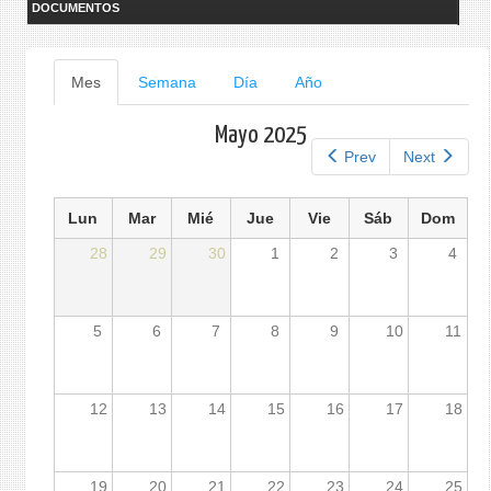
DOCUMENTOS
Solapas
Mes
(solapa
Semana
Día
Año
activa)
principales
Mayo 2025
Prev
Next
Lun
Mar
Mié
Jue
Vie
Sáb
Dom
28
29
30
1
2
3
4
5
6
7
8
9
10
11
12
13
14
15
16
17
18
19
20
21
22
23
24
25