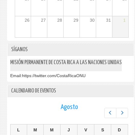
26
27
28
29
30
31
1
SÍGANOS
MISIÓN PERMANENTE DE COSTA RICA A LAS NACIONES UNIDAS
Email:
https://twitter.com/CostaRicaONU
CALENDARIO DE EVENTOS
Agosto
Prev
Next
L
M
M
J
V
S
D