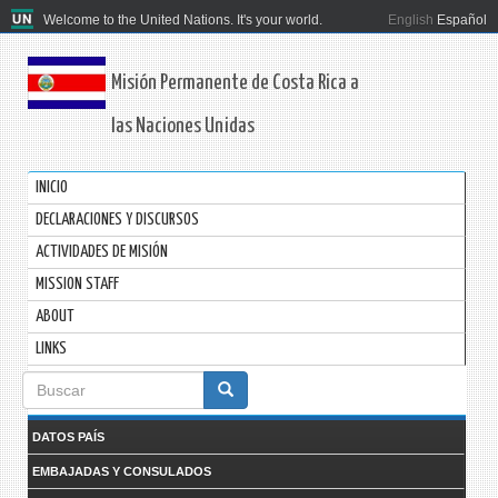
Welcome to the United Nations. It's your world.
English
Español
Misión Permanente de Costa Rica a
las Naciones Unidas
INICIO
DECLARACIONES Y DISCURSOS
ACTIVIDADES DE MISIÓN
MISSION STAFF
ABOUT
LINKS
Formulario
de
DATOS PAÍS
búsqueda
EMBAJADAS Y CONSULADOS