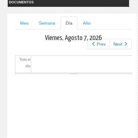
DOCUMENTOS
Solapas
Mes
Semana
Día
(solapa
Año
activa)
principales
Viernes, Agosto 7, 2026
Prev
Next
Todo el
día