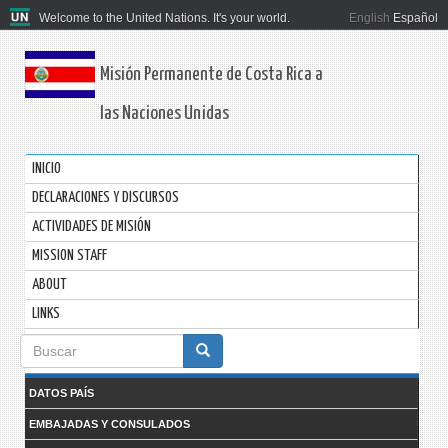
Welcome to the United Nations. It's your world.
English
Español
Misión Permanente de Costa Rica a
las Naciones Unidas
INICIO
DECLARACIONES Y DISCURSOS
ACTIVIDADES DE MISIÓN
MISSION STAFF
ABOUT
LINKS
Formulario
de
DATOS PAÍS
búsqueda
EMBAJADAS Y CONSULADOS