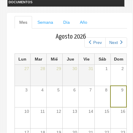
DOCUMENTOS
Solapas
Mes
(solapa
Semana
Día
Año
activa)
principales
Agosto 2026
Prev
Next
Lun
Mar
Mié
Jue
Vie
Sáb
Dom
27
28
29
30
31
1
2
3
4
5
6
7
8
9
10
11
12
13
14
15
16
17
18
19
20
21
22
23