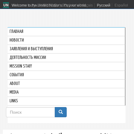
Welcome to the United Nations. It's your world.
العربية
简体中文
English
Français
Русский
Español
ГЛАВНАЯ
HОВОСТИ
ЗАЯВЛЕНИЯ И ВЫСТУПЛЕНИЯ
ДЕЯТЕЛЬНОСТЬ МИССИИ
MISSION STAFF
СОБЫТИЯ
ABOUT
MEDIA
LINKS
Форма
поиска
Поиск