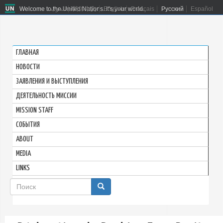
Welcome to the United Nations. It's your world.
العربية
简体中文
English
Français
Русский
Español
ГЛАВНАЯ
HОВОСТИ
ЗАЯВЛЕНИЯ И ВЫСТУПЛЕНИЯ
ДЕЯТЕЛЬНОСТЬ МИССИИ
MISSION STAFF
СОБЫТИЯ
ABOUT
MEDIA
LINKS
Форма
поиска
Поиск