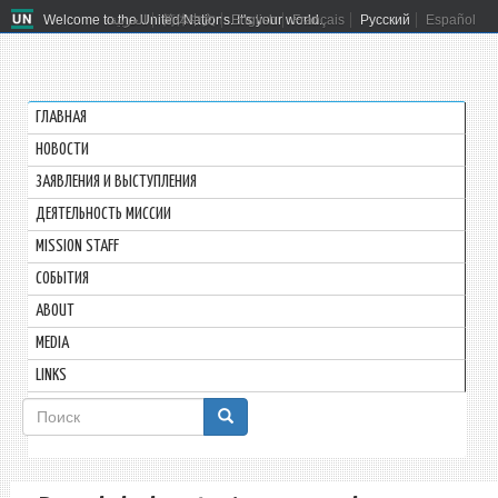
Welcome to the United Nations. It's your world.
العربية
简体中文
English
Français
Русский
Español
ГЛАВНАЯ
HОВОСТИ
ЗАЯВЛЕНИЯ И ВЫСТУПЛЕНИЯ
ДЕЯТЕЛЬНОСТЬ МИССИИ
MISSION STAFF
СОБЫТИЯ
ABOUT
MEDIA
LINKS
Форма
поиска
Поиск