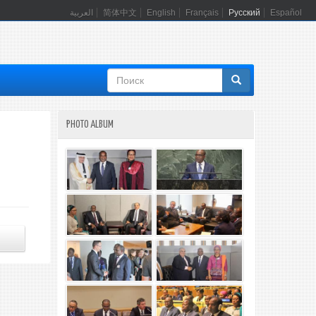
العربية
简体中文
English
Français
Русский
Español
Форма
поиска
PHOTO ALBUM