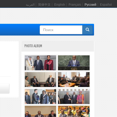
العربية
简体中文
English
Français
Русский
Español
Форма
поиска
PHOTO ALBUM