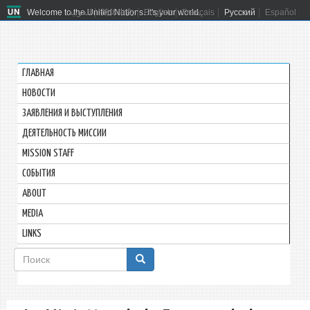
Welcome to the United Nations. It's your world.
العربية
简体中文
English
Français
Русский
Español
ГЛАВНАЯ
HОВОСТИ
ЗАЯВЛЕНИЯ И ВЫСТУПЛЕНИЯ
ДЕЯТЕЛЬНОСТЬ МИССИИ
MISSION STAFF
СОБЫТИЯ
ABOUT
MEDIA
LINKS
Форма
поиска
Поиск