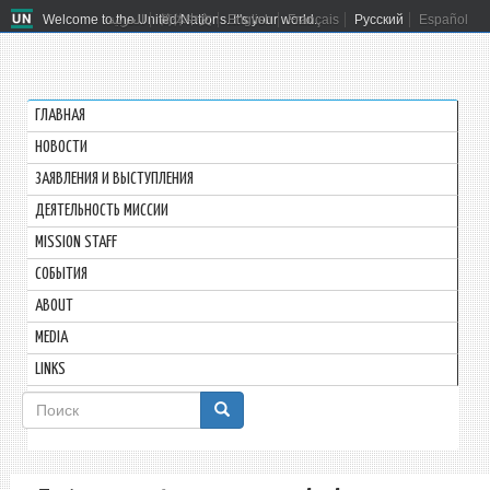
Welcome to the United Nations. It's your world.
العربية
简体中文
English
Français
Русский
Español
ГЛАВНАЯ
HОВОСТИ
ЗАЯВЛЕНИЯ И ВЫСТУПЛЕНИЯ
ДЕЯТЕЛЬНОСТЬ МИССИИ
MISSION STAFF
СОБЫТИЯ
ABOUT
MEDIA
LINKS
Форма
поиска
Поиск