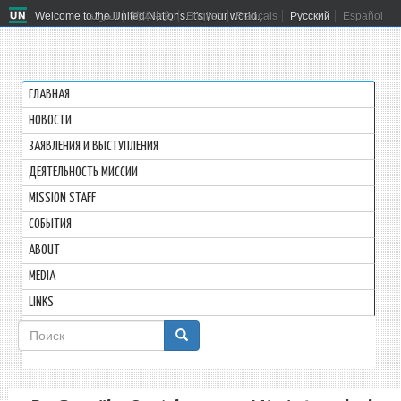
Welcome to the United Nations. It's your world.
العربية
简体中文
English
Français
Русский
Español
ГЛАВНАЯ
HОВОСТИ
ЗАЯВЛЕНИЯ И ВЫСТУПЛЕНИЯ
ДЕЯТЕЛЬНОСТЬ МИССИИ
MISSION STAFF
СОБЫТИЯ
ABOUT
MEDIA
LINKS
Форма
поиска
Поиск