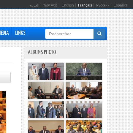
العربية
简体中文
English
Français
Русский
Español
Formulaire
MEDIA
LINKS
de
recherche
ALBUMS PHOTO