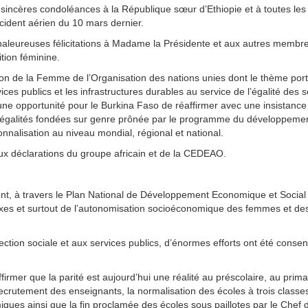
incères condoléances à la République sœur d’Ethiopie et à toutes les
ccident aérien du 10 mars dernier.
haleureuses félicitations à Madame la Présidente et aux autres membr
tion féminine.
n de la Femme de l’Organisation des nations unies dont le thème port
ices publics et les infrastructures durables au service de l’égalité des 
 une opportunité pour le Burkina Faso de réaffirmer avec une insistance
inégalités fondées sur genre prônée par le programme du développeme
onnalisation au niveau mondial, régional et national.
deux déclarations du groupe africain et de la CEDEAO.
nt, à travers le Plan National de Développement Economique et Social
exes et surtout de l’autonomisation socioéconomique des femmes et des 
ection sociale et aux services publics, d’énormes efforts ont été consen
irmer que la parité est aujourd’hui une réalité au préscolaire, au prima
ecrutement des enseignants, la normalisation des écoles à trois classes
iques ainsi que la fin proclamée des écoles sous paillotes par le Chef 