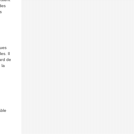
 des
s
ques
es. Il
ard de
 la
able