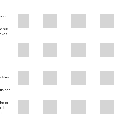
es du
e sur
sexes
nt
filles
tis par
ire et
, le
de