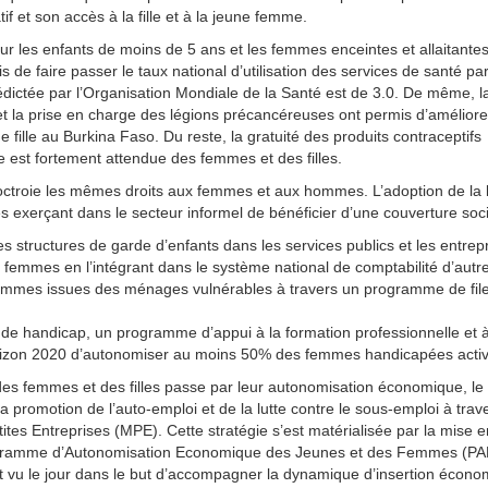
if et son accès à la fille et à la jeune femme.
ur les enfants de moins de 5 ans et les femmes enceintes et allaitantes
s de faire passer le taux national d’utilisation des services de santé par
dictée par l’Organisation Mondiale de la Santé est de 3.0. De même, l
 et la prise en charge des légions précancéreuses ont permis d’améliore
e fille au Burkina Faso. Du reste, la gratuité des produits contraceptifs
 est fortement attendue des femmes et des filles.
e octroie les mêmes droits aux femmes et aux hommes. L’adoption de la l
s exerçant dans le secteur informel de bénéficier d’une couverture soci
s structures de garde d’enfants dans les services publics et les entrep
s femmes en l’intégrant dans le système national de comptabilité d’autre
 femmes issues des ménages vulnérables à travers un programme de file
 de handicap, un programme d’appui à la formation professionnelle et 
orizon 2020 d’autonomiser au moins 50% des femmes handicapées activ
 des femmes et des filles passe par leur autonomisation économique, le
 promotion de l’auto-emploi et de la lutte contre le sous-emploi à trave
ites Entreprises (MPE). Cette stratégie s’est matérialisée par la mise e
 Programme d’Autonomisation Economique des Jeunes et des Femmes (PA
nt vu le jour dans le but d’accompagner la dynamique d’insertion écon