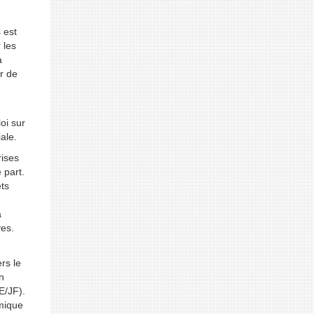
 est
 les
a
r de
oi sur
ale.
rises
 part.
ts
à
es.
rs le
n
E/JF).
omique