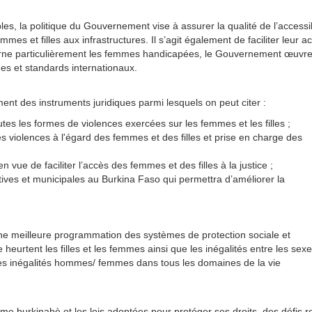
s, la politique du Gouvernement vise à assurer la qualité de l’accessib
es et filles aux infrastructures. Il s’agit également de faciliter leur a
erne particulièrement les femmes handicapées, le Gouvernement œuvre
mes et standards internationaux.
t des instruments juridiques parmi lesquels on peut citer :
tes les formes de violences exercées sur les femmes et les filles ;
des violences à l'égard des femmes et des filles et prise en charge des
n vue de faciliter l’accès des femmes et des filles à la justice ;
latives et municipales au Burkina Faso qui permettra d’améliorer la
ne meilleure programmation des systèmes de protection sociale et
eurtent les filles et les femmes ainsi que les inégalités entre les sexes
 les inégalités hommes/ femmes dans tous les domaines de la vie
mme burkinabè et les lois adoptées pour protéger ses droits, des défis r