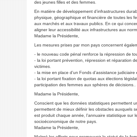
des jeunes filles et des femmes.
En matière de développement d’infrastructures durable
physique, géographique et financière de toutes les femm
aux marchés et aux travaux publics. En ce qui conc
aligner leur accessibilité aux infrastructures aux nor
Madame la Présidente,
Les mesures prises par mon pays concernent égalemen
- le nouveau code pénal renforce la répression de tou
- la loi portant prévention, répression et réparation 
victimes.
- la mise en place d’un Fonds d’assistance judiciaire e
- la loi portant fixation de quotas aux élections légis
participation des femmes aux sphères de décisions..
Madame la Présidente,
Conscient que les données statistiques permettent u
permettent de mieux définir les obstacles auxquels se h
est produit chaque année, l’annuaire statistique sur
socioéconomique de notre pays.
Madame la Présidente,
Malgré les efforts pour promouvoir le statut de la fe