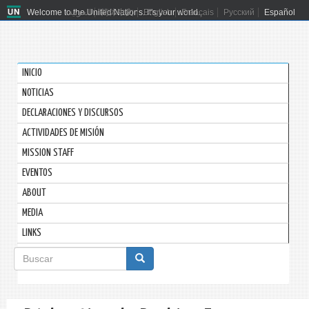
Welcome to the United Nations. It's your world.
العربية
简体中文
English
Français
Русский
Español
INICIO
NOTICIAS
DECLARACIONES Y DISCURSOS
ACTIVIDADES DE MISIÓN
MISSION STAFF
EVENTOS
ABOUT
MEDIA
LINKS
Formulario
de
Buscar
búsqueda