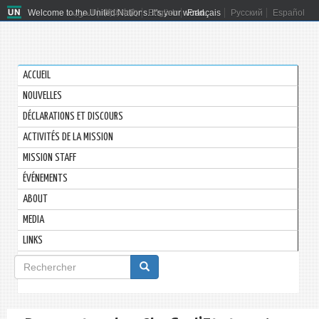
Welcome to the United Nations. It's your world.
العربية
简体中文
English
Français
Русский
Español
ACCUEIL
NOUVELLES
DÉCLARATIONS ET DISCOURS
ACTIVITÉS DE LA MISSION
MISSION STAFF
ÉVÉNEMENTS
ABOUT
MEDIA
LINKS
Formulaire
de
Rechercher
recherche