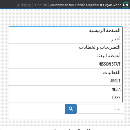
العربية
Español
Русский
Français
Welcome to the United Nations. It's your world.
English
简体中文
الصفحة الرئيسية
أخبار
التصريحات والخطابات
أنشطة البعثة
MISSION STAFF
الفعاليات
ABOUT
MEDIA
LINKS
استمارة
البحث
بحث