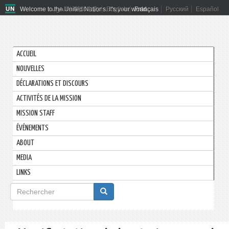
Welcome to the United Nations. It's your world.
العربية
简体中文
English
Français
Русский
Español
ACCUEIL
NOUVELLES
DÉCLARATIONS ET DISCOURS
ACTIVITÉS DE LA MISSION
MISSION STAFF
ÉVÉNEMENTS
ABOUT
MEDIA
LINKS
Formulaire
de
Rechercher
recherche