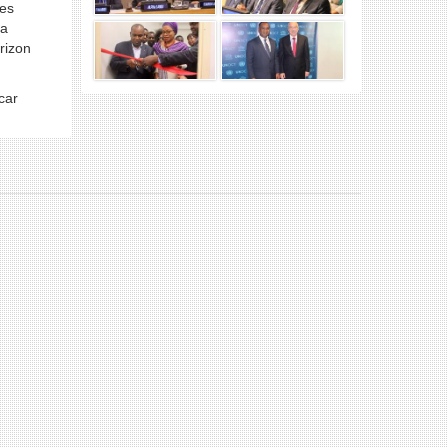
des
la
rizon
 car