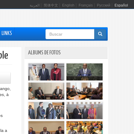
العربية
简体中文
English
Français
Русский
Español
Formulario
LINKS
de
búsqueda
ALBUMS DE FOTOS
ble
Sango,
es, à
es
la a