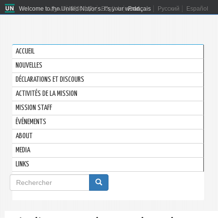
Welcome to the United Nations. It's your world.
العربية
简体中文
English
Français
Русский
Español
ACCUEIL
NOUVELLES
DÉCLARATIONS ET DISCOURS
ACTIVITÉS DE LA MISSION
MISSION STAFF
ÉVÉNEMENTS
ABOUT
MEDIA
LINKS
Formulaire
de
Rechercher
recherche