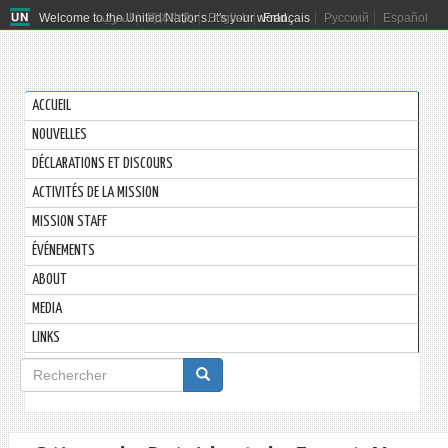
Welcome to the United Nations. It's your world.
العربية
简体中文
English
Français
Русский
Español
ACCUEIL
NOUVELLES
DÉCLARATIONS ET DISCOURS
ACTIVITÉS DE LA MISSION
MISSION STAFF
ÉVÉNEMENTS
ABOUT
MEDIA
LINKS
Formulaire
de
Rechercher
recherche