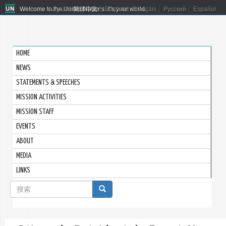
Welcome to the United Nations. It's your world.
العربية
简体中文
English
Français
Русский
Español
HOME
NEWS
STATEMENTS & SPEECHES
MISSION ACTIVITIES
MISSION STAFF
EVENTS
ABOUT
MEDIA
LINKS
搜
索
搜索
表