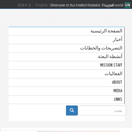
العربية
Español
Русский
Français
Welcome to the United Nations. It's your world.
English
简体中文
الصفحة الرئيسية
أخبار
التصريحات والخطابات
أنشطة البعثة
MISSION STAFF
الفعاليات
ABOUT
MEDIA
LINKS
استمارة
البحث
بحث