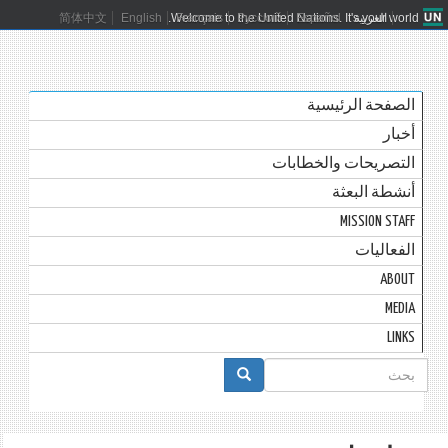
العربية
Español
Русский
Français
Welcome to the United Nations. It's your world.
English
简体中文
الصفحة الرئيسية
أخبار
التصريحات والخطابات
أنشطة البعثة
MISSION STAFF
الفعاليات
ABOUT
MEDIA
LINKS
استمارة
البحث
بحث