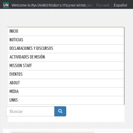
Welcome to the United Nations. It's your world.
العربية
简体中文
English
Français
Русский
Español
INICIO
NOTICIAS
DECLARACIONES Y DISCURSOS
ACTIVIDADES DE MISIÓN
MISSION STAFF
EVENTOS
ABOUT
MEDIA
LINKS
Formulario
de
Buscar
búsqueda