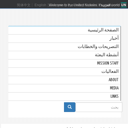
العربية
Español
Русский
Français
Welcome to the United Nations. It's your world.
English
简体中文
الصفحة الرئيسية
أخبار
التصريحات والخطابات
أنشطة البعثة
MISSION STAFF
الفعاليات
ABOUT
MEDIA
LINKS
استمارة
البحث
بحث