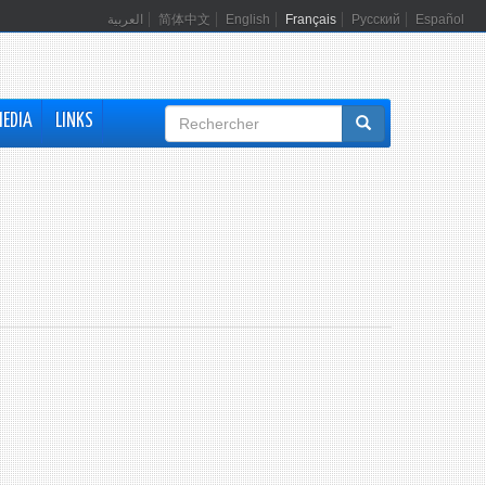
العربية
简体中文
English
Français
Русский
Español
Formulaire
MEDIA
LINKS
de
recherche